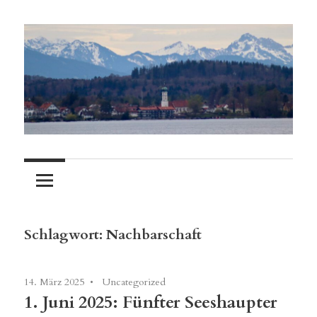
Zum
Inhalt
springen
Besondere
Seeshaupt
Veranstaltungen
erleben
in
Seeshaupt
Schlagwort:
Nachbarschaft
14. März 2025
Uncategorized
1. Juni 2025: Fünfter Seeshaupter