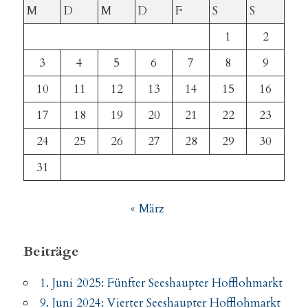
M
D
M
D
F
S
S
1
2
3
4
5
6
7
8
9
10
11
12
13
14
15
16
17
18
19
20
21
22
23
24
25
26
27
28
29
30
31
« März
Beiträge
1. Juni 2025: Fünfter Seeshaupter Hofflohmarkt
9. Juni 2024: Vierter Seeshaupter Hofflohmarkt