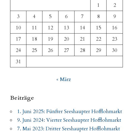
1
2
3
4
5
6
7
8
9
10
11
12
13
14
15
16
17
18
19
20
21
22
23
24
25
26
27
28
29
30
31
« März
Beiträge
1. Juni 2025: Fünfter Seeshaupter Hofflohmarkt
9. Juni 2024: Vierter Seeshaupter Hofflohmarkt
7. Mai 2023: Dritter Seeshaupter Hofflohmarkt