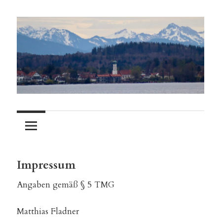
Zum
Inhalt
springen
Besondere
Seeshaupt
Veranstaltungen
erleben
in
Seeshaupt
Impressum
Angaben gemäß § 5 TMG
Matthias Fladner